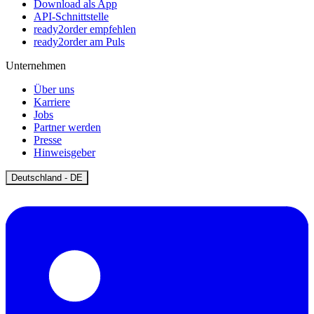
Download als App
API-Schnittstelle
ready2order empfehlen
ready2order am Puls
Unternehmen
Über uns
Karriere
Jobs
Partner werden
Presse
Hinweisgeber
Open
Deutschland - DE