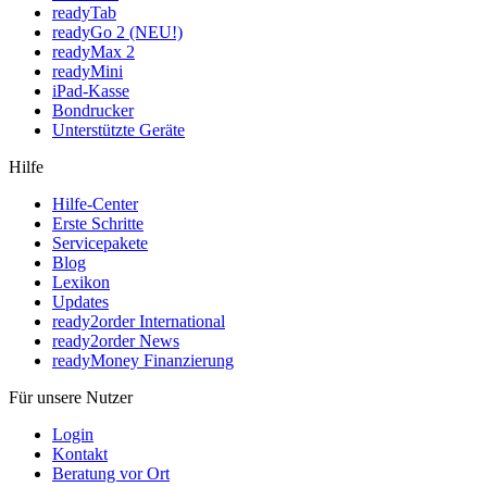
readyTab
readyGo 2 (NEU!)
readyMax 2
readyMini
iPad-Kasse
Bondrucker
Unterstützte Geräte
Hilfe
Hilfe-Center
Erste Schritte
Servicepakete
Blog
Lexikon
Updates
ready2order International
ready2order News
readyMoney Finanzierung
Für unsere Nutzer
Login
Kontakt
Beratung vor Ort