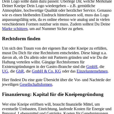
Dein Logo sollte dann dazu passen: Überlege Dir, welche Merkmale
Deiner Kneipe Dein Logo wiedergeben – z.B. gemütliche
Atmosphäre, hochwertige Qualität oder herzlicher Service. Genauso
wie es einen bleibenden Eindruck hinterlassen soll, muss das Logo
anpassungsfähig sein, da es online ebenso wie analog und in vielen
verschiedenen Formen nutzbar sein muss. Zudem solltest Du Deine
Marke schützen
, um auf Nummer Sicher zu gehen.
Rechtsform finden
Um sich den Traum von der eigenen Bar oder Kneipe zu erfüllen,
musst Du Dich für eine Rechtsform entscheiden. Diese hängt u.a.
davon ab, ob Du allein oder mit Partnern gründen und wie Du die
Haftung verteilen willst. Gängige Rechtsformen für
Existenzgründungen in der Gastro-Branche sind die
GmbH
, die
UG
, die
GbR
, die
GmbH & Co. KG
oder das
Einzelunternehmen
.
Hier findest Du eine gute Übersicht über die Vor- und Nachteile der
jeweiligen
Gesellschaftsformen
.
Finanzierung: Kapital für die Kneipengründung
Wer eine Kneipe eröffnen will, braucht finanzielle Mittel, um
eventuelle Umbauten, Einrichtung, laufende Kosten für Energie und
Personal, Lebensmittel und Getränke, Kosten für Genehmigungen