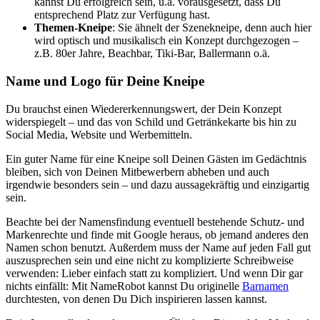
kannst Du erfolgreich sein, u.a. vorausgesetzt, dass Du
entsprechend Platz zur Verfügung hast.
Themen-Kneipe
: Sie ähnelt der Szenekneipe, denn auch hier
wird optisch und musikalisch ein Konzept durchgezogen –
z.B. 80er Jahre, Beachbar, Tiki-Bar, Ballermann o.ä.
Name und Logo für Deine Kneipe
Du brauchst einen Wiedererkennungswert, der Dein Konzept
widerspiegelt – und das von Schild und Getränkekarte bis hin zu
Social Media, Website und Werbemitteln.
Ein guter Name für eine Kneipe soll Deinen Gästen im Gedächtnis
bleiben, sich von Deinen Mitbewerbern abheben und auch
irgendwie besonders sein – und dazu aussagekräftig und einzigartig
sein.
Beachte bei der Namensfindung eventuell bestehende Schutz- und
Markenrechte und finde mit Google heraus, ob jemand anderes den
Namen schon benutzt. Außerdem muss der Name auf jeden Fall gut
auszusprechen sein und eine nicht zu komplizierte Schreibweise
verwenden: Lieber einfach statt zu kompliziert. Und wenn Dir gar
nichts einfällt: Mit NameRobot kannst Du originelle
Barnamen
durchtesten, von denen Du Dich inspirieren lassen kannst.