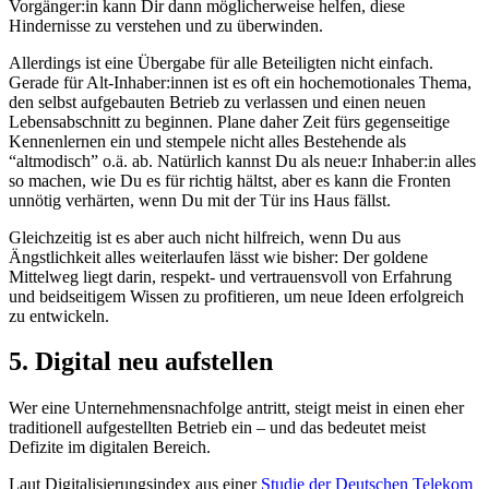
Vorgänger:in kann Dir dann möglicherweise helfen, diese
Hindernisse zu verstehen und zu überwinden.
Allerdings ist eine Übergabe für alle Beteiligten nicht einfach.
Gerade für Alt-Inhaber:innen ist es oft ein hochemotionales Thema,
den selbst aufgebauten Betrieb zu verlassen und einen neuen
Lebensabschnitt zu beginnen. Plane daher Zeit fürs gegenseitige
Kennenlernen ein und stempele nicht alles Bestehende als
“altmodisch” o.ä. ab. Natürlich kannst Du als neue:r Inhaber:in alles
so machen, wie Du es für richtig hältst, aber es kann die Fronten
unnötig verhärten, wenn Du mit der Tür ins Haus fällst.
Gleichzeitig ist es aber auch nicht hilfreich, wenn Du aus
Ängstlichkeit alles weiterlaufen lässt wie bisher: Der goldene
Mittelweg liegt darin, respekt- und vertrauensvoll von Erfahrung
und beidseitigem Wissen zu profitieren, um neue Ideen erfolgreich
zu entwickeln.
5. Digital neu aufstellen
Wer eine Unternehmensnachfolge antritt, steigt meist in einen eher
traditionell aufgestellten Betrieb ein – und das bedeutet meist
Defizite im digitalen Bereich.
Laut Digitalisierungsindex aus einer
Studie der Deutschen Telekom