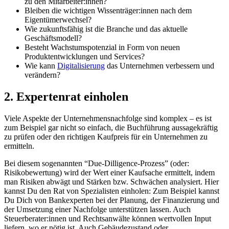
zu den Mitarbeiter:innen?
Bleiben die wichtigen Wissenträger:innen nach dem
Eigentümerwechsel?
Wie zukunftsfähig ist die Branche und das aktuelle
Geschäftsmodell?
Besteht Wachstumspotenzial in Form von neuen
Produktentwicklungen und Services?
Wie kann
Digitalisierung
das Unternehmen verbessern und
verändern?
2. Expertenrat einholen
Viele Aspekte der Unternehmensnachfolge sind komplex – es ist
zum Beispiel gar nicht so einfach, die Buchführung aussagekräftig
zu prüfen oder den richtigen Kaufpreis für ein Unternehmen zu
ermitteln.
Bei diesem sogenannten “Due-Dilligence-Prozess” (oder:
Risikobewertung) wird der Wert einer Kaufsache ermittelt, indem
man Risiken abwägt und Stärken bzw. Schwächen analysiert. Hier
kannst Du den Rat von Spezialisten einholen: Zum Beispiel kannst
Du Dich von Bankexperten bei der Planung, der Finanzierung und
der Umsetzung einer Nachfolge unterstützen lassen. Auch
Steuerberater:innen und Rechtsanwälte können wertvollen Input
liefern, wo er nötig ist. Auch Gebäudezustand oder